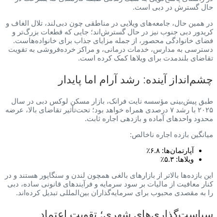
حال گسترش در دبی است.
در همین حال، جامعه‌های ویلایی در مناطقی چون دبی‌لند، تلال الغاف و
کریدور دبی جنوب نیز در حال گسترش‌اند؛ جایی که قطعات بزرگ‌تر و
فضای خانوادگی محصور، از جمله مزایای جذاب برای خانواده‌هاست.
دسترسی به مدارس، خدمات درمانی، و مراکز خرده‌فروشی به تقویت
تقاضای بلندمدت برای ویلاها کمک کرده است.
چشم‌انداز آینده: رشد آرام اما پایدار
طبق پیش‌بینی مؤسسه نایت فرانک، بازار مسکن لوکس دبی در سال
۲۰۲۵ با رشد ۷ درصدی همراه خواهد بود؛ تحت‌تأثیر تقاضای بالا، عرضه
محدود واحدهای آماده و بازدهی اجاره ثابت.
میانگین بازده اجاره ناخالص:
آپارتمان‌ها: ۶.۸٪
ویلاها: ۵.۳٪
این بازده‌ها بالاتر از بازارهای بالغی همچون لندن و سنگاپور هستند و در
کنار معافیت از مالیات بر سود سرمایه و فرآیندهای قانونی ساده، دبی
را به مقصدی محبوب برای سرمایه‌گذاران بین‌المللی تبدیل کرده‌اند.
سیاست‌گذاری‌های شهری؛ تقویت اعتماد