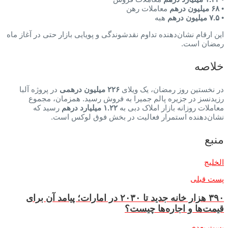
•
۶۸ میلیون درهم
معاملات رهن
•
۷.۵ میلیون درهم
هبه
این ارقام نشان‌دهنده تداوم نقدشوندگی و پویایی بازار حتی در آغاز ماه
رمضان است.
خلاصه
در نخستین روز رمضان، یک ویلای
۲۲۶ میلیون درهمی
در پروژه آلبا
رزیدنسز در جزیره پالم جمیرا به فروش رسید. همزمان، مجموع
معاملات روزانه بازار املاک دبی به
۱.۲۲ میلیارد درهم
رسید که
نشان‌دهنده استمرار فعالیت در بخش فوق لوکس است.
منبع
الخلیج
پست قبلی
۳۹۰ هزار خانه جدید تا ۲۰۳۰ در امارات؛ پیامد آن برای
قیمت‌ها و اجاره‌ها چیست؟
پست بعدی