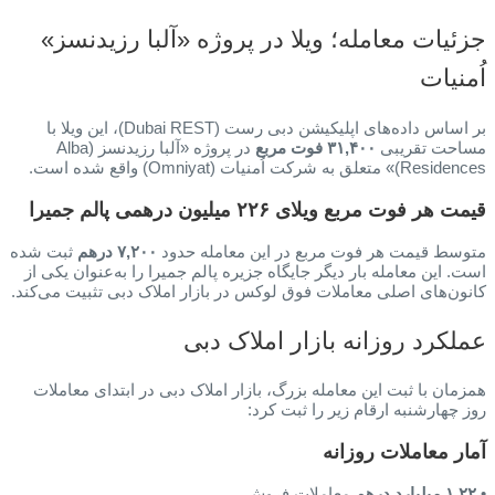
جزئیات معامله؛ ویلا در پروژه «آلبا رزیدنسز»
اُمنیات
بر اساس داده‌های اپلیکیشن دبی رست (Dubai REST)، این ویلا با
مساحت تقریبی
۳۱,۴۰۰ فوت مربع
در پروژه «آلبا رزیدنسز (Alba
Residences)» متعلق به شرکت اُمنیات (Omniyat) واقع شده است.
قیمت هر فوت مربع ویلای ۲۲۶ میلیون درهمی پالم جمیرا
متوسط قیمت هر فوت مربع در این معامله حدود
۷,۲۰۰ درهم
ثبت شده
است. این معامله بار دیگر جایگاه جزیره پالم جمیرا را به‌عنوان یکی از
کانون‌های اصلی معاملات فوق لوکس در بازار املاک دبی تثبیت می‌کند.
عملکرد روزانه بازار املاک دبی
همزمان با ثبت این معامله بزرگ، بازار املاک دبی در ابتدای معاملات
روز چهارشنبه ارقام زیر را ثبت کرد:
آمار معاملات روزانه
•
۱.۲۲ میلیارد درهم
معاملات فروش